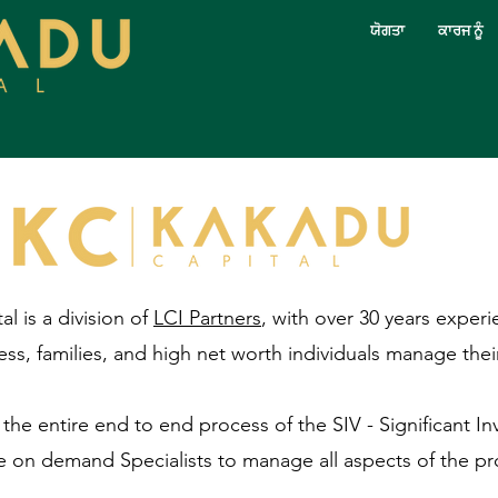
ਯੋਗਤਾ
ਕਾਰਜ ਨੂੰ
l is a division of
LCI Partners
, with over 30 years experi
ss, families, and high net worth individuals manage their 
e entire end to end process of the SIV - Significant In
e on demand Specialists to manage all aspects of the pr