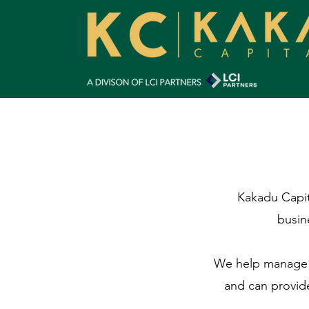
Kakadu Capita
busine
We help manage th
and can provid