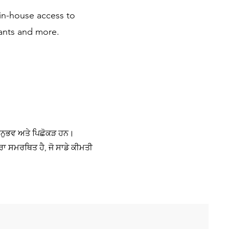
 in-house access to
ants and more.​
ਨ ਅਨੁਭਵ ਅਤੇ ਪਿਛੋਕੜ ਹਨ।
ਰਾ ਸਮਰਥਿਤ ਹੈ, ਜੋ ਸਾਡੇ ਕੀਮਤੀ